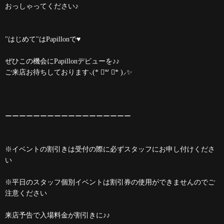
おっしゃってください♪
"はじめて"はPapillonで♥️
ぜひこの機会にPapillonデビューを♪♪
ご来店お待ちしております⸜(* ॑꒳ ॑* )⸝✨️
ーーーーーーーーーーーーーーーーーー
※イベントの割引きは受付の際に必ずスタッフにお申し付けくださ
い
※平日のスタッフ個別イベントは割引券の使用ができませんのでご
注意ください
来店予告で入場料金が割引きに♪♪