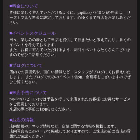
■料金について
お久しぶりです！ スタッフのパンです🍞 今回はわたくしのあま〜い エ
皆様に楽しく遊んでいただけるように、papillon(パピヨン)の料金は、 リ
ピソードをお話
ーズナブルな料金に設定しております。心ゆくまで当店をお楽しみくだ
さい。
2026-02-17
すずブログ"ハプバーで避けるべき話題5選"
■イベントスケジュール
日々、楽しみの場として当店を提供して行きたいと考えており、多くの
ハプバーは、日常とは少し違う非日常的空間。 だからこそ、ちょっとし
イベントを考えております。
た一言で場の雰囲気が良くも悪くも
また、お得に遊んでいただけるよう、割引イベントもたくさんございま
2026-02-01
すのでぜひご活用ください。
🥳1月女子抽選🥳
■ブログについて
🦋🉐女性様特典🉐🦋 🤩1月の抽選結果🤩 1等 12349 2等 11626 3等 1
店内での雰囲気や、面白い情報など、スタッフがブログにてお伝えいた
します。 またブログでのみのイベント告知、企画等もございますのでぜ
ひご覧ください。
■来店予告について
papillon(パピヨン)では予告を行って来店されたお客様にお得なサービス
をご用意しております。
来店の際は事前にお知らせください。
■お店の情報
店内情報や、マップ情報など、店舗に関する情報を掲載します。
店内写真もこのページで掲載しておりますので、ご来店の前に当店の雰
囲気ご確認ください