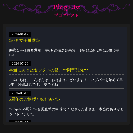
Blog List
ブログリスト
2026-08-02
🥳7月女子抽選🥳
🦋🉐女性様特典🉐🦋 🤩7月の抽選結果🤩 1等 14550 2等 12848 3等
1241
2026-07-20
本当にあったセックスの話。〜阿部乱丸〜
こんにちは、こんばんは、おはようございます！！ハプバーを始めて早
5年！阿部乱丸です。 夏ですね
2026-07-03
5周年のご挨拶と御礼🦋パン
🥳Papillon5周年🥳 台風直撃の中 来てくださった皆さま、本当にありがと
うございました
2026-07-01
🥳6月女子抽選🥳