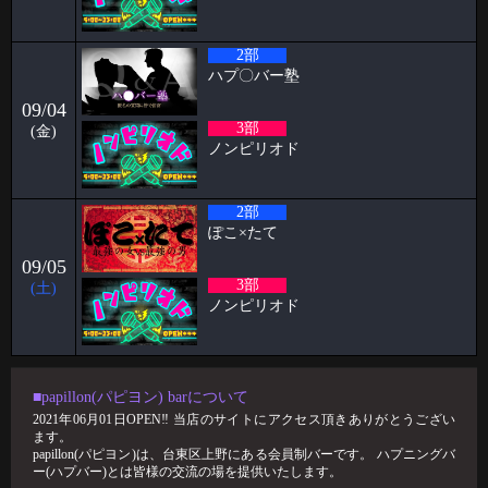
る 花
2026-03-14
2部
パピヨン月曜日飲み会㊗️1年 すずブログ
ハプ〇バー塾
こんばんは！ お酒とハプバーを愛する女、すずです🔔🔔🔔 実は私、月
09/04
曜日に月1回、パピヨンで飲
3部
(金)
ノンピリオド
2026-03-09
阿部ブログ めちゃくちゃハプニングだった人
2部
こんにちは！こんばんは！おはようございます！！！ 阿部乱丸です。
今回は長年ハプバー勤務して
ぽこ×たて
2026-03-02
09/05
3部
ケイタブログ 社員旅行✈️
(土)
ノンピリオド
ハプニングバーで働いている🦋 スタッフのケイタです！！ 今回ブログ
担当が回ってきたのでよ
2026-03-02
🥳2月女子抽選🥳
■papillon(パピヨン) barについて
2021年06月01日OPEN‼︎ 当店のサイトにアクセス頂きありがとうござい
🦋🉐女性様特典🉐🦋 🤩2月の抽選結果🤩 1等 14091 2等 6288 3等 12
ます。
papillon(パピヨン)は、台東区上野にある会員制バーです。 ハプニングバ
2026-02-24
ー(ハプバー)とは皆様の交流の場を提供いたします。
パンブログ 「あまーい」