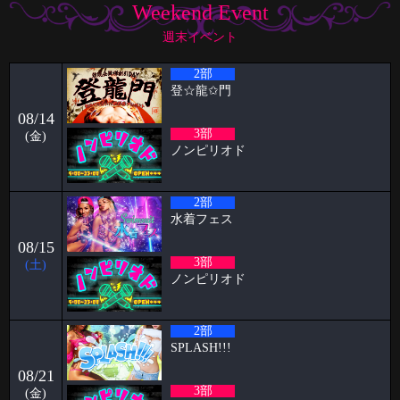
Weekend Event
🦋🉐女性様特典🉐🦋 🤩6月の抽選結果🤩 1等 11822 2等 7274 3等
14996
週末イベント
2026-06-22
2部
祝🎊🎊5周年🦋🦋と雨の日の公園
登‪☆龍✩門
ハプニングバーのスタッフをやらせてもらってます！！ ケイタです🦋
08/14
いつもPapillon
3部
(金)
2026-06-09
ノンピリオド
パンブログ「雨の日」
お久しぶりです！ スタッフのパンです！ やっと台風「チャンミー」が
2部
去りましたね。
水着フェス
2026-06-03
08/15
🥳5月女子抽選🥳
3部
(土)
ノンピリオド
🦋🉐女性様特典🉐🦋 🤩5月の抽選結果🤩 1等 4460 2等 11626 3等
7380 当選
2026-05-15
2部
すずブログ🦋パピヨン週末イベント
SPLASH!!!
お久しぶりです！ すずです🔔🔔🔔 いよいよ6月でPapillonは5周年を迎え
08/21
ます㊗️ い
3部
(金)