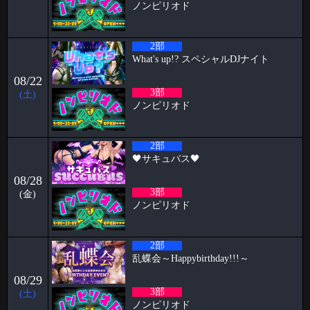
ノンピリオド
2026-05-11
2026.06.26&27&28 Papillon 5th Anniversary
こんにちは、こんばんは、おはようございます。阿部乱丸です。
2部
Papillonがオープンし、早
What's up!? スペシャルDJナイト
2026-05-04
08/22
🥳4月女子抽選🥳
3部
(土)
ノンピリオド
🦋🉐女性様特典🉐🦋 🤩4月の抽選結果🤩 1等 12095 2等 14118 3等
586 当選
2026-04-01
2部
🖤サキュバス🖤
🥳3月女子抽選🥳
08/28
🦋🉐女性様特典🉐🦋 🤩3月の抽選結果🤩 1等 13636 2等 13972 3等 1
3部
(金)
2026-03-30
ノンピリオド
初めての全裸露出オナニー ケイタブログ
いつもお世話になっております🦋 ハプニングバーのスタッフをしており
2部
ます🦋ケイタです！！
乱蝶会～Happybirthday!!!～
2026-03-23
08/29
パンブログ「花粉」
3部
(土)
ノンピリオド
お久しぶりです！ 店長のパンです🍞 お花見の季節になり 2人に1人がな