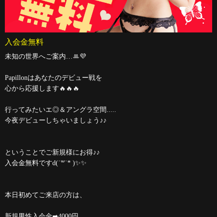
入会金無料
未知の世界へご案内…‪ꔛ‬💜
Papillonはあなたのデビュー戦を
心から応援します🔥🔥🔥
行ってみたいエ◎＆アングラ空間.....
今夜デビューしちゃいましょう♪♪
ということでご新規様にお得♪♪
入会金無料ですd(˙꒳​˙* )✨️✨️
本日初めてご来店の方は、
新規男性入会金➡4000円