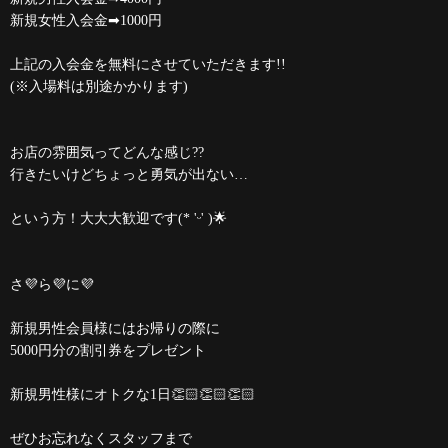
新規女性入会金➡1000円
上記の入会金を無料にさせていただきます!!
(※入場料は別途かかります)
お店の雰囲気ってどんな感じ??
行きたいけどちょっと勇気が出ない…
という方！大大大歓迎です(* 'ᵕ' )🌟
さ💜ら💜に💜
新規男性会員様にはお帰りの際に
5000円分の割引券をプレゼント
新規男性様にオトクな1日‪👏🏻👏🏻👏🏻
ぜひお忘れなくスタッフまで