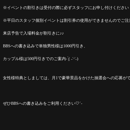
※イベントの割引きは受付の際に必ずスタッフにお申し付けください
※平日のスタッフ個別イベントは割引券の使用ができませんのでご注
来店予告で入場料金が割引きに♪♪
BBSへの書き込みで単独男性様は1000円引き、
カップル様は500円引きでのご案内- ̗̀( ˶'ᵕ'˶)
女性様特典としましては、月1で豪華景品をかけた抽選会への応募がで
ぜひBBSへの書き込みをご利用ください🤍´-