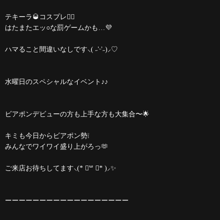
テキーラ🥃コスプレ👯‍♀️
はたまたエッ○な罰ゲームかも…💜
ハマること間違いなしです⸜( ˶'ᵕ'˶)⸝♡
水曜日のスペシャルなイベント♪♪
ビアポンデビューの方も上手な方も大集合〜🌟
キミも今日からビアポン勢❕
みんなでワイワイ盛り上がろっ🫶
ご来店お待ちしてます⸜(* ॑꒳ ॑* )⸝✨️
ーーーーーーーーーーーーーーーーーー