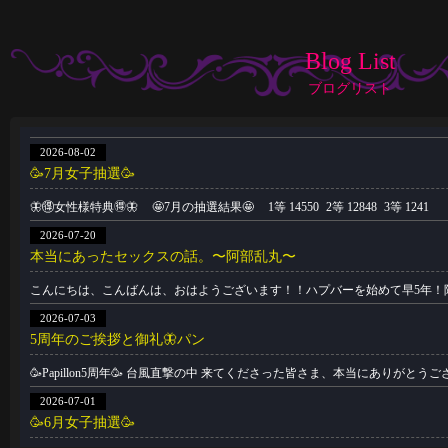
Blog List
ブログリスト
2026-08-02
🥳7月女子抽選🥳
🦋🉐女性様特典🉐🦋 🤩7月の抽選結果🤩 1等 14550 2等 12848 3等 1241
2026-07-20
本当にあったセックスの話。〜阿部乱丸〜
こんにちは、こんばんは、おはようございます！！ハプバーを始めて早5年！
2026-07-03
5周年のご挨拶と御礼🦋パン
🥳Papillon5周年🥳 台風直撃の中 来てくださった皆さま、本当にありがとう
2026-07-01
🥳6月女子抽選🥳