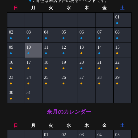
●
：青色は来店予告のあるイベントです。
日
月
火
水
木
金
土
01
●
02
03
04
05
06
07
08
●
●
●
●
●
●
●
09
10
11
12
13
14
15
●
●
●
●
●
●
●
16
17
18
19
20
21
22
●
●
●
●
●
●
●
23
24
25
26
27
28
29
●
●
●
●
●
●
●
30
31
●
●
来月のカレンダー
日
月
火
水
木
金
土
01
02
03
04
05