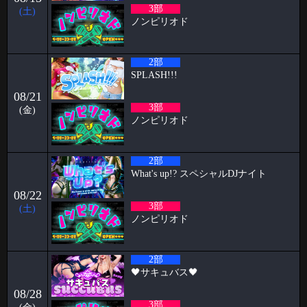
🥳5月女子抽選🥳
3部
(土)
ノンピリオド
🦋🉐女性様特典🉐🦋 🤩5月の抽選結果🤩 1等 4460 2等 11626 3等
7380 当選
2026-05-15
2部
すずブログ🦋パピヨン週末イベント
SPLASH!!!
お久しぶりです！ すずです🔔🔔🔔 いよいよ6月でPapillonは5周年を迎え
08/21
ます㊗️ い
3部
(金)
ノンピリオド
2026-05-11
2026.06.26&27&28 Papillon 5th Anniversary
こんにちは、こんばんは、おはようございます。阿部乱丸です。
2部
Papillonがオープンし、早
What's up!? スペシャルDJナイト
2026-05-04
08/22
🥳4月女子抽選🥳
3部
(土)
ノンピリオド
🦋🉐女性様特典🉐🦋 🤩4月の抽選結果🤩 1等 12095 2等 14118 3等
586 当選
2026-04-01
2部
🖤サキュバス🖤
🥳3月女子抽選🥳
08/28
🦋🉐女性様特典🉐🦋 🤩3月の抽選結果🤩 1等 13636 2等 13972 3等 1
3部