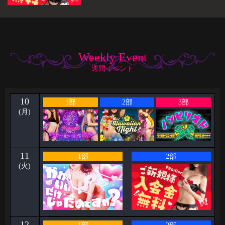
Weekly Event
週間イベント
10
1部
2部
3部
(月)
11
1部
2部
(火)
12