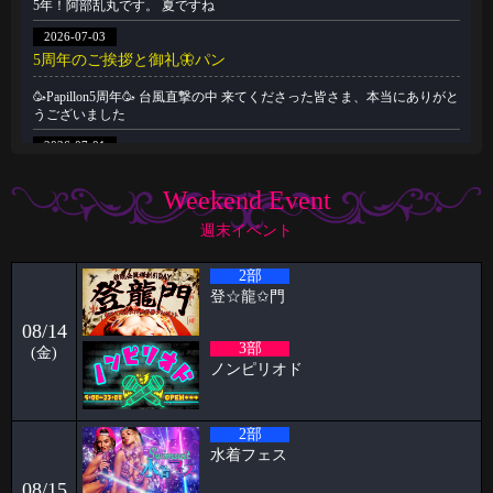
5年！阿部乱丸です。 夏ですね
2026-07-03
5周年のご挨拶と御礼🦋パン
🥳Papillon5周年🥳 台風直撃の中 来てくださった皆さま、本当にありがと
うございました
2026-07-01
🥳6月女子抽選🥳
Weekend Event
🦋🉐女性様特典🉐🦋 🤩6月の抽選結果🤩 1等 11822 2等 7274 3等
14996
週末イベント
2026-06-22
2部
祝🎊🎊5周年🦋🦋と雨の日の公園
登‪☆龍✩門
ハプニングバーのスタッフをやらせてもらってます！！ ケイタです🦋
08/14
いつもPapillon
3部
(金)
2026-06-09
ノンピリオド
パンブログ「雨の日」
お久しぶりです！ スタッフのパンです！ やっと台風「チャンミー」が
2部
去りましたね。
水着フェス
2026-06-03
08/15