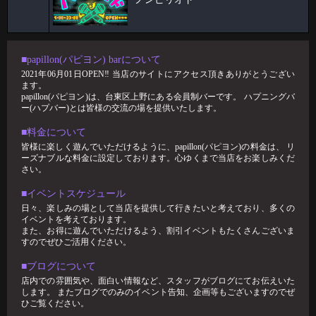
ハプニングバーで働いている🦋 スタッフのケイタです！！ 今回ブログ
担当が回ってきたのでよ
2026-03-02
🥳2月女子抽選🥳
■papillon(パピヨン) barについて
2021年06月01日OPEN‼︎ 当店のサイトにアクセス頂きありがとうござい
🦋🉐女性様特典🉐🦋 🤩2月の抽選結果🤩 1等 14091 2等 6288 3等 12
ます。
papillon(パピヨン)は、台東区上野にある会員制バーです。 ハプニングバ
2026-02-24
ー(ハプバー)とは皆様の交流の場を提供いたします。
パンブログ 「あまーい」
■料金について
お久しぶりです！ スタッフのパンです🍞 今回はわたくしのあま〜い エ
皆様に楽しく遊んでいただけるように、papillon(パピヨン)の料金は、 リ
ピソードをお話
ーズナブルな料金に設定しております。心ゆくまで当店をお楽しみくだ
さい。
2026-02-17
すずブログ"ハプバーで避けるべき話題5選"
■イベントスケジュール
日々、楽しみの場として当店を提供して行きたいと考えており、多くの
ハプバーは、日常とは少し違う非日常的空間。 だからこそ、ちょっとし
イベントを考えております。
た一言で場の雰囲気が良くも悪くも
また、お得に遊んでいただけるよう、割引イベントもたくさんございま
2026-02-01
すのでぜひご活用ください。
🥳1月女子抽選🥳
■ブログについて
🦋🉐女性様特典🉐🦋 🤩1月の抽選結果🤩 1等 12349 2等 11626 3等 1
店内での雰囲気や、面白い情報など、スタッフがブログにてお伝えいた
します。 またブログでのみのイベント告知、企画等もございますのでぜ
ひご覧ください。