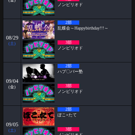
(金)
2026-03-30
ノンピリオド
初めての全裸露出オナニー ケイタブログ
いつもお世話になっております🦋 ハプニングバーのスタッフをしており
2部
ます🦋ケイタです！！
乱蝶会～Happybirthday!!!～
2026-03-23
08/29
パンブログ「花粉」
3部
(土)
ノンピリオド
お久しぶりです！ 店長のパンです🍞 お花見の季節になり 2人に1人がな
る 花
2026-03-14
2部
パピヨン月曜日飲み会㊗️1年 すずブログ
ハプ〇バー塾
こんばんは！ お酒とハプバーを愛する女、すずです🔔🔔🔔 実は私、月
09/04
曜日に月1回、パピヨンで飲
3部
(金)
ノンピリオド
2026-03-09
阿部ブログ めちゃくちゃハプニングだった人
2部
こんにちは！こんばんは！おはようございます！！！ 阿部乱丸です。
今回は長年ハプバー勤務して
ぽこ×たて
2026-03-02
09/05
3部
ケイタブログ 社員旅行✈️
(土)
ノンピリオド