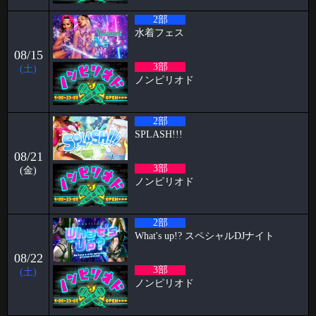
お久しぶりです！ スタッフのパンです！ やっと台風「チャンミー」が
2部
去りましたね。
水着フェス
2026-06-03
08/15
🥳5月女子抽選🥳
3部
(土)
ノンピリオド
🦋🉐女性様特典🉐🦋 🤩5月の抽選結果🤩 1等 4460 2等 11626 3等
7380 当選
2026-05-15
2部
すずブログ🦋パピヨン週末イベント
SPLASH!!!
お久しぶりです！ すずです🔔🔔🔔 いよいよ6月でPapillonは5周年を迎え
08/21
ます㊗️ い
3部
(金)
ノンピリオド
2026-05-11
2026.06.26&27&28 Papillon 5th Anniversary
こんにちは、こんばんは、おはようございます。阿部乱丸です。
2部
Papillonがオープンし、早
What's up!? スペシャルDJナイト
2026-05-04
08/22
🥳4月女子抽選🥳
3部
(土)
ノンピリオド
🦋🉐女性様特典🉐🦋 🤩4月の抽選結果🤩 1等 12095 2等 14118 3等
586 当選