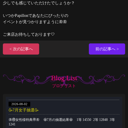
少しでも感じていただけたでしょうか？
いつかPapillonであなたにぴったりの
イベントが見つかりますように🦋🦋
ご来店お待ちしております🤍
< 次の記事へ
前の記事へ >
Blog List
ブログリスト
2026-08-02
🥳7月女子抽選🥳
🦋🉐女性様特典🉐🦋 🤩7月の抽選結果🤩 1等 14550 2等 12848 3等
1241