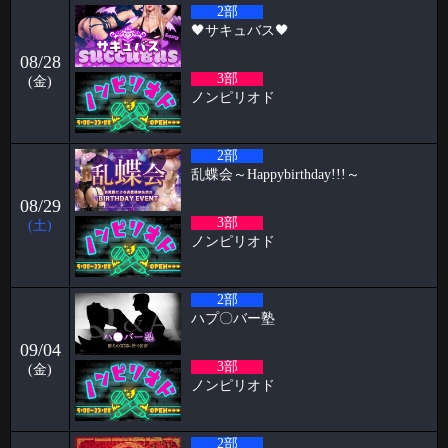
2026-04-01
2部
🖤サキュバス🖤
🥳3月女子抽選🥳
08/28
🦋🉐女性様特典🉐🦋 🤩3月の抽選結果🤩 1等 13636 2等 13972 3等 1
3部
(金)
2026-03-30
ノンピリオド
初めての全裸露出オナニー ケイタブログ
いつもお世話になっております🦋 ハプニングバーのスタッフをしており
2部
ます🦋ケイタです！！
乱蝶会～Happybirthday!!!～
2026-03-23
08/29
パンブログ「花粉」
3部
(土)
ノンピリオド
お久しぶりです！ 店長のパンです🍞 お花見の季節になり 2人に1人がな
る 花
2026-03-14
2部
パピヨン月曜日飲み会㊗️1年 すずブログ
ハプ〇バー塾
こんばんは！ お酒とハプバーを愛する女、すずです🔔🔔🔔 実は私、月
09/04
曜日に月1回、パピヨンで飲
3部
(金)
ノンピリオド
2026-03-09
阿部ブログ めちゃくちゃハプニングだった人
2部
こんにちは！こんばんは！おはようございます！！！ 阿部乱丸です。