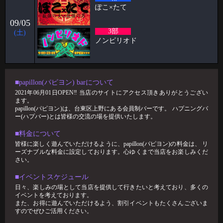
今回は長年ハプバー勤務して
ぽこ×たて
2026-03-02
09/05
3部
ケイタブログ 社員旅行✈️
(土)
ノンピリオド
ハプニングバーで働いている🦋 スタッフのケイタです！！ 今回ブログ
担当が回ってきたのでよ
2026-03-02
🥳2月女子抽選🥳
■papillon(パピヨン) barについて
2021年06月01日OPEN‼︎ 当店のサイトにアクセス頂きありがとうござい
🦋🉐女性様特典🉐🦋 🤩2月の抽選結果🤩 1等 14091 2等 6288 3等 12
ます。
papillon(パピヨン)は、台東区上野にある会員制バーです。 ハプニングバ
2026-02-24
ー(ハプバー)とは皆様の交流の場を提供いたします。
パンブログ 「あまーい」
■料金について
お久しぶりです！ スタッフのパンです🍞 今回はわたくしのあま〜い エ
皆様に楽しく遊んでいただけるように、papillon(パピヨン)の料金は、 リ
ピソードをお話
ーズナブルな料金に設定しております。心ゆくまで当店をお楽しみくだ
さい。
2026-02-17
すずブログ"ハプバーで避けるべき話題5選"
■イベントスケジュール
日々、楽しみの場として当店を提供して行きたいと考えており、多くの
ハプバーは、日常とは少し違う非日常的空間。 だからこそ、ちょっとし
イベントを考えております。
た一言で場の雰囲気が良くも悪くも
また、お得に遊んでいただけるよう、割引イベントもたくさんございま
2026-02-01
すのでぜひご活用ください。
🥳1月女子抽選🥳