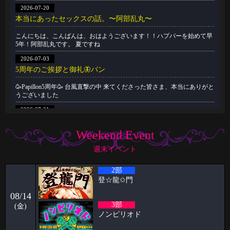
2026-07-20
本当にあったセックスの話。〜阿部乱丸〜
こんにちは、こんばんは、おはようございます！！ハプバーを始めて早
5年！阿部乱丸です。 夏ですね
2026-07-03
5周年のご挨拶と御礼🦋パン
🥳Papillon5周年🥳 台風直撃の中 来てくださった皆さま、本当にありがと
うございました
2026-07-01
🥳6月女子抽選🥳
Weekend Event
🦋🉐女性様特典🉐🦋 🤩6月の抽選結果🤩 1等 11822 2等 7274 3等
14996
週末イベント
2026-06-22
2部
祝🎊🎊5周年🦋🦋と雨の日の公園
登‪☆龍✩門
ハプニングバーのスタッフをやらせてもらってます！！ ケイタです🦋
08/14
いつもPapillon
3部
(金)
2026-06-09
ノンピリオド
パンブログ「雨の日」