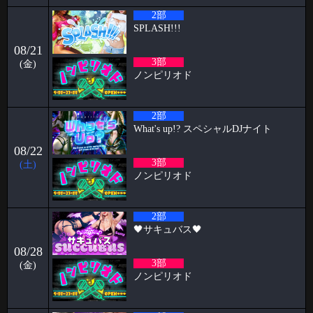
2026-05-15
2部
すずブログ🦋パピヨン週末イベント
SPLASH!!!
お久しぶりです！ すずです🔔🔔🔔 いよいよ6月でPapillonは5周年を迎え
08/21
ます㊗️ い
3部
(金)
ノンピリオド
2026-05-11
2026.06.26&27&28 Papillon 5th Anniversary
こんにちは、こんばんは、おはようございます。阿部乱丸です。
2部
Papillonがオープンし、早
What's up!? スペシャルDJナイト
2026-05-04
08/22
🥳4月女子抽選🥳
3部
(土)
ノンピリオド
🦋🉐女性様特典🉐🦋 🤩4月の抽選結果🤩 1等 12095 2等 14118 3等
586 当選
2026-04-01
2部
🖤サキュバス🖤
🥳3月女子抽選🥳
08/28
🦋🉐女性様特典🉐🦋 🤩3月の抽選結果🤩 1等 13636 2等 13972 3等 1
3部
(金)
2026-03-30
ノンピリオド
初めての全裸露出オナニー ケイタブログ
いつもお世話になっております🦋 ハプニングバーのスタッフをしており