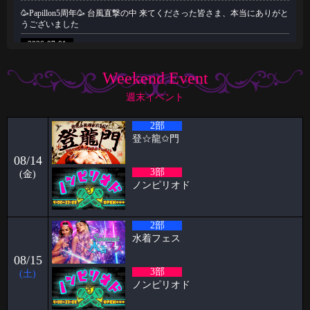
🥳Papillon5周年🥳 台風直撃の中 来てくださった皆さま、本当にありがと
うございました
2026-07-01
🥳6月女子抽選🥳
Weekend Event
🦋🉐女性様特典🉐🦋 🤩6月の抽選結果🤩 1等 11822 2等 7274 3等
14996
週末イベント
2026-06-22
2部
祝🎊🎊5周年🦋🦋と雨の日の公園
登‪☆龍✩門
ハプニングバーのスタッフをやらせてもらってます！！ ケイタです🦋
08/14
いつもPapillon
3部
(金)
2026-06-09
ノンピリオド
パンブログ「雨の日」
お久しぶりです！ スタッフのパンです！ やっと台風「チャンミー」が
2部
去りましたね。
水着フェス
2026-06-03
08/15
🥳5月女子抽選🥳
3部
(土)
ノンピリオド
🦋🉐女性様特典🉐🦋 🤩5月の抽選結果🤩 1等 4460 2等 11626 3等
7380 当選