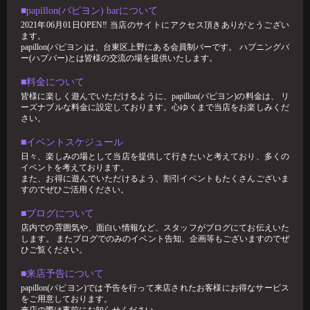
🥳2月女子抽選🥳
■papillon(パピヨン) barについて
2021年06月01日OPEN‼︎ 当店のサイトにアクセス頂きありがとうござい
🦋🉐女性様特典🉐🦋 🤩2月の抽選結果🤩 1等 14091 2等 6288 3等 12
ます。
papillon(パピヨン)は、台東区上野にある会員制バーです。 ハプニングバ
2026-02-24
ー(ハプバー)とは皆様の交流の場を提供いたします。
パンブログ 「あまーい」
■料金について
お久しぶりです！ スタッフのパンです🍞 今回はわたくしのあま〜い エ
皆様に楽しく遊んでいただけるように、papillon(パピヨン)の料金は、 リ
ピソードをお話
ーズナブルな料金に設定しております。心ゆくまで当店をお楽しみくだ
さい。
2026-02-17
すずブログ"ハプバーで避けるべき話題5選"
■イベントスケジュール
日々、楽しみの場として当店を提供して行きたいと考えており、多くの
ハプバーは、日常とは少し違う非日常的空間。 だからこそ、ちょっとし
イベントを考えております。
た一言で場の雰囲気が良くも悪くも
また、お得に遊んでいただけるよう、割引イベントもたくさんございま
2026-02-01
すのでぜひご活用ください。
🥳1月女子抽選🥳
■ブログについて
🦋🉐女性様特典🉐🦋 🤩1月の抽選結果🤩 1等 12349 2等 11626 3等 1
店内での雰囲気や、面白い情報など、スタッフがブログにてお伝えいた
します。 またブログでのみのイベント告知、企画等もございますのでぜ
ひご覧ください。
■来店予告について
papillon(パピヨン)では予告を行って来店されたお客様にお得なサービス
をご用意しております。