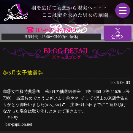
03-6284-4680
公式X
営業時間：13:00〜05:00(年中無休)
BLOG DETAIL
スタッフブログ
🥳5月女子抽選🥳
2026-06-03
🦋🉐女性様特典🉐🦋 🤩5月の抽選結果🤩 1等 4460 2等 11626 3等
7380 当選おめでとうございます㊗️🎉🎉 そして♪沢山の来店予告あ
りがとう御座いました(๑>◡<๑)💕 注※6月25日までにご連絡頂け
なかった場合は取り消しとさせて頂きます。
#上野
bar-papillon.net