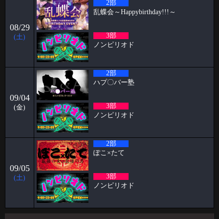
2部
ます🦋ケイタです！！
乱蝶会～Happybirthday!!!～
2026-03-23
08/29
パンブログ「花粉」
3部
(土)
ノンピリオド
お久しぶりです！ 店長のパンです🍞 お花見の季節になり 2人に1人がな
る 花
2026-03-14
2部
パピヨン月曜日飲み会㊗️1年 すずブログ
ハプ〇バー塾
こんばんは！ お酒とハプバーを愛する女、すずです🔔🔔🔔 実は私、月
09/04
曜日に月1回、パピヨンで飲
3部
(金)
ノンピリオド
2026-03-09
阿部ブログ めちゃくちゃハプニングだった人
2部
こんにちは！こんばんは！おはようございます！！！ 阿部乱丸です。
今回は長年ハプバー勤務して
ぽこ×たて
2026-03-02
09/05
3部
ケイタブログ 社員旅行✈️
(土)
ノンピリオド
ハプニングバーで働いている🦋 スタッフのケイタです！！ 今回ブログ
担当が回ってきたのでよ
2026-03-02