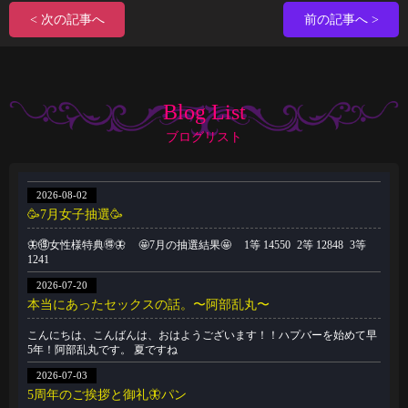
< 次の記事へ
前の記事へ >
Blog List
ブログリスト
2026-08-02
🥳7月女子抽選🥳
🦋🉐女性様特典🉐🦋 🤩7月の抽選結果🤩 1等 14550 2等 12848 3等
1241
2026-07-20
本当にあったセックスの話。〜阿部乱丸〜
こんにちは、こんばんは、おはようございます！！ハプバーを始めて早
5年！阿部乱丸です。 夏ですね
2026-07-03
5周年のご挨拶と御礼🦋パン