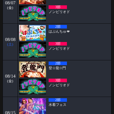
08/07
いつもPapillon
3部
(金)
2026-06-09
ノンピリオド
パンブログ「雨の日」
お久しぶりです！ スタッフのパンです！ やっと台風「チャンミー」が
2部
去りましたね。
はぷんちゅ💋
2026-06-03
08/08
🥳5月女子抽選🥳
3部
(土)
ノンピリオド
🦋🉐女性様特典🉐🦋 🤩5月の抽選結果🤩 1等 4460 2等 11626 3等
7380 当選
2026-05-15
2部
すずブログ🦋パピヨン週末イベント
登‪☆龍✩門
お久しぶりです！ すずです🔔🔔🔔 いよいよ6月でPapillonは5周年を迎え
08/14
ます㊗️ い
3部
(金)
ノンピリオド
2026-05-11
2026.06.26&27&28 Papillon 5th Anniversary
こんにちは、こんばんは、おはようございます。阿部乱丸です。
2部
Papillonがオープンし、早
水着フェス
2026-05-04
08/15