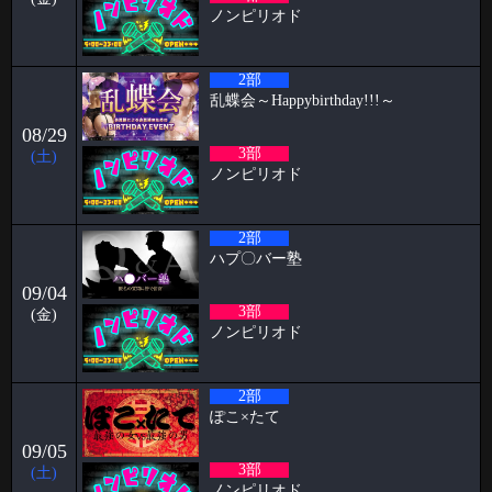
ノンピリオド
2026-03-09
阿部ブログ めちゃくちゃハプニングだった人
2部
こんにちは！こんばんは！おはようございます！！！ 阿部乱丸です。
今回は長年ハプバー勤務して
乱蝶会～Happybirthday!!!～
2026-03-02
08/29
3部
ケイタブログ 社員旅行✈️
(土)
ノンピリオド
ハプニングバーで働いている🦋 スタッフのケイタです！！ 今回ブログ
担当が回ってきたのでよ
2部
2026-03-02
ハプ〇バー塾
🥳2月女子抽選🥳
09/04
🦋🉐女性様特典🉐🦋 🤩2月の抽選結果🤩 1等 14091 2等 6288 3等 12
3部
(金)
2026-02-24
ノンピリオド
パンブログ 「あまーい」
お久しぶりです！ スタッフのパンです🍞 今回はわたくしのあま〜い エ
2部
ピソードをお話
ぽこ×たて
2026-02-17
09/05
すずブログ"ハプバーで避けるべき話題5選"
3部
(土)
ノンピリオド