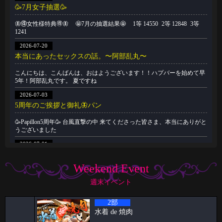
🥳7月女子抽選🥳
🦋🉐女性様特典🉐🦋 🤩7月の抽選結果🤩 1等 14550 2等 12848 3等
1241
2026-07-20
本当にあったセックスの話。〜阿部乱丸〜
こんにちは、こんばんは、おはようございます！！ハプバーを始めて早
5年！阿部乱丸です。 夏ですね
2026-07-03
5周年のご挨拶と御礼🦋パン
🥳Papillon5周年🥳 台風直撃の中 来てくださった皆さま、本当にありがと
うございました
2026-07-01
🥳6月女子抽選🥳
Weekend Event
🦋🉐女性様特典🉐🦋 🤩6月の抽選結果🤩 1等 11822 2等 7274 3等
14996
週末イベント
2026-06-22
2部
祝🎊🎊5周年🦋🦋と雨の日の公園
水着 de 焼肉
ハプニングバーのスタッフをやらせてもらってます！！ ケイタです🦋