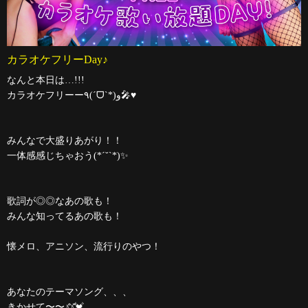
カラオケフリーDay♪
なんと本日は…!!!
カラオケフリーー٩(ˊᗜˋ*)و🎤♥️
みんなで大盛りあがり！！
一体感感じちゃおう(*ˊ˘ˋ*)✨
歌詞が◎◎なあの歌も！
みんな知ってるあの歌も！
懐メロ、アニソン、流行りのやつ！
あなたのテーマソング、、、
きかせて〜〜♪̊̈♪̆̈💓