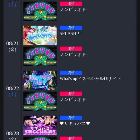
🥳4月女子抽選🥳
3部
(土)
ノンピリオド
🦋🉐女性様特典🉐🦋 🤩4月の抽選結果🤩 1等 12095 2等 14118 3等
586 当選
2026-04-01
2部
SPLASH!!!
🥳3月女子抽選🥳
08/21
🦋🉐女性様特典🉐🦋 🤩3月の抽選結果🤩 1等 13636 2等 13972 3等 1
3部
(金)
2026-03-30
ノンピリオド
初めての全裸露出オナニー ケイタブログ
いつもお世話になっております🦋 ハプニングバーのスタッフをしており
2部
ます🦋ケイタです！！
What's up!? スペシャルDJナイト
2026-03-23
08/22
パンブログ「花粉」
3部
(土)
ノンピリオド
お久しぶりです！ 店長のパンです🍞 お花見の季節になり 2人に1人がな
る 花
2026-03-14
2部
パピヨン月曜日飲み会㊗️1年 すずブログ
🖤サキュバス🖤
こんばんは！ お酒とハプバーを愛する女、すずです🔔🔔🔔 実は私、月
08/28
曜日に月1回、パピヨンで飲
3部
(金)