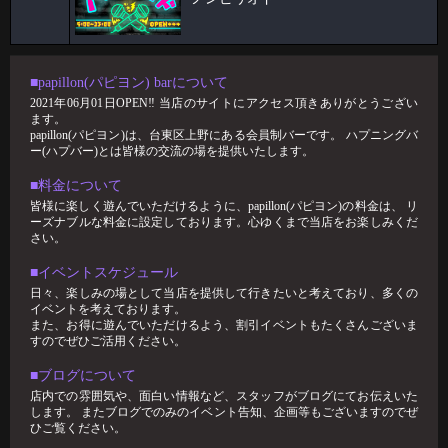
ハプバーは、日常とは少し違う非日常的空間。 だからこそ、ちょっとし
た一言で場の雰囲気が良くも悪くも
2026-02-01
🥳1月女子抽選🥳
■papillon(パピヨン) barについて
2021年06月01日OPEN‼︎ 当店のサイトにアクセス頂きありがとうござい
🦋🉐女性様特典🉐🦋 🤩1月の抽選結果🤩 1等 12349 2等 11626 3等 1
ます。
papillon(パピヨン)は、台東区上野にある会員制バーです。 ハプニングバ
ー(ハプバー)とは皆様の交流の場を提供いたします。
■料金について
皆様に楽しく遊んでいただけるように、papillon(パピヨン)の料金は、 リ
ーズナブルな料金に設定しております。心ゆくまで当店をお楽しみくだ
さい。
■イベントスケジュール
日々、楽しみの場として当店を提供して行きたいと考えており、多くの
イベントを考えております。
また、お得に遊んでいただけるよう、割引イベントもたくさんございま
すのでぜひご活用ください。
■ブログについて
店内での雰囲気や、面白い情報など、スタッフがブログにてお伝えいた
します。 またブログでのみのイベント告知、企画等もございますのでぜ
ひご覧ください。