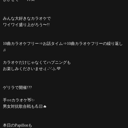
みんな大好きなカラオケで
ワイワイ盛り上がろう〜!!
10曲カラオケフリー⇒お話タイム⇒10曲カラオケフリーの繰り返し
♫
カラオケだけじゃなくてハプニングも
お楽しみくださいませ⸜( ˶'ᵕ'˶)⸝💜
ゲリラで開催!??
手○○カラオケ👋✨
男女対抗歌合戦も💪🏻🔥
本日のPapillonも