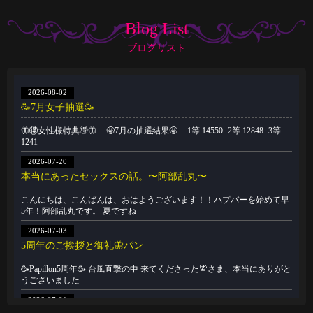
Blog List
ブログリスト
2026-08-02
🥳7月女子抽選🥳
🦋🉐女性様特典🉐🦋 🤩7月の抽選結果🤩 1等 14550 2等 12848 3等
1241
2026-07-20
本当にあったセックスの話。〜阿部乱丸〜
こんにちは、こんばんは、おはようございます！！ハプバーを始めて早
5年！阿部乱丸です。 夏ですね
2026-07-03
5周年のご挨拶と御礼🦋パン
🥳Papillon5周年🥳 台風直撃の中 来てくださった皆さま、本当にありがと
うございました
2026-07-01