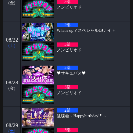
3部
(金)
ノンピリオド
2026-05-11
2026.06.26&27&28 Papillon 5th Anniversary
こんにちは、こんばんは、おはようございます。阿部乱丸です。
2部
Papillonがオープンし、早
What's up!? スペシャルDJナイト
2026-05-04
08/22
🥳4月女子抽選🥳
3部
(土)
ノンピリオド
🦋🉐女性様特典🉐🦋 🤩4月の抽選結果🤩 1等 12095 2等 14118 3等
586 当選
2026-04-01
2部
🖤サキュバス🖤
🥳3月女子抽選🥳
08/28
🦋🉐女性様特典🉐🦋 🤩3月の抽選結果🤩 1等 13636 2等 13972 3等 1
3部
(金)
2026-03-30
ノンピリオド
初めての全裸露出オナニー ケイタブログ
いつもお世話になっております🦋 ハプニングバーのスタッフをしており
2部
ます🦋ケイタです！！
乱蝶会～Happybirthday!!!～
2026-03-23
08/29
パンブログ「花粉」
3部
(土)