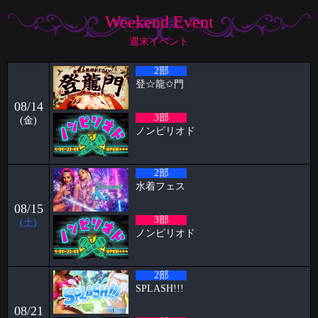
🥳6月女子抽選🥳
Weekend Event
🦋🉐女性様特典🉐🦋 🤩6月の抽選結果🤩 1等 11822 2等 7274 3等
14996
週末イベント
2026-06-22
2部
祝🎊🎊5周年🦋🦋と雨の日の公園
登‪☆龍✩門
ハプニングバーのスタッフをやらせてもらってます！！ ケイタです🦋
08/14
いつもPapillon
3部
(金)
2026-06-09
ノンピリオド
パンブログ「雨の日」
お久しぶりです！ スタッフのパンです！ やっと台風「チャンミー」が
2部
去りましたね。
水着フェス
2026-06-03
08/15
🥳5月女子抽選🥳
3部
(土)
ノンピリオド
🦋🉐女性様特典🉐🦋 🤩5月の抽選結果🤩 1等 4460 2等 11626 3等
7380 当選
2026-05-15
2部
すずブログ🦋パピヨン週末イベント
SPLASH!!!
お久しぶりです！ すずです🔔🔔🔔 いよいよ6月でPapillonは5周年を迎え
08/21
ます㊗️ い