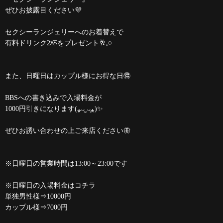
ぜひお披露目ください💜
セクシーランジェリーへのお着替えで
有料ドリンク2杯をプレゼント🥂𓈒𓏸︎︎︎︎
また、日曜日はカップル様にお得な日🉐
BBSへの書き込みで入場料金が
1000円引きになります(⁎ᴗ͈ˬᴗ͈⁎)✨️
ぜひお誘い合わせの上ご来店ください🦋
※日曜日の営業時間は13:00～23:00です
※日曜日の入場料金はコチラ
単独男性様⇒10000円
カップル様⇒7000円