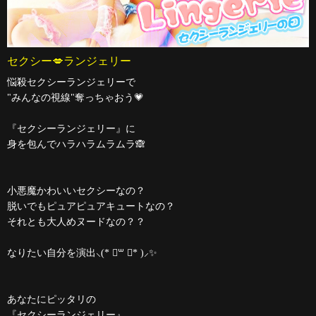
セクシー💋ランジェリー
悩殺セクシーランジェリーで
"みんなの視線"奪っちゃおう💗
『セクシーランジェリー』に
身を包んでハラハラムラムラ🙈
小悪魔かわいいセクシーなの？
脱いでもピュアピュアキュートなの？
それとも大人めヌードなの？？
なりたい自分を演出⸜(* ॑꒳ ॑* )⸝✨
あなたにピッタリの
『セクシーランジェリー』