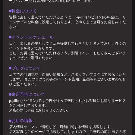
ー(ハプバー)とは皆様の交流の場を提供いたします。
パンブログ 「あまーい」
■料金について
お久しぶりです！ スタッフのパンです🍞 今回はわたくしのあま〜い エ
皆様に楽しく遊んでいただけるように、papillon(パピヨン)の料金は、 リ
ピソードをお話
ーズナブルな料金に設定しております。心ゆくまで当店をお楽しみくだ
さい。
2026-02-17
すずブログ"ハプバーで避けるべき話題5選"
■イベントスケジュール
日々、楽しみの場として当店を提供して行きたいと考えており、多くの
ハプバーは、日常とは少し違う非日常的空間。 だからこそ、ちょっとし
イベントを考えております。
た一言で場の雰囲気が良くも悪くも
また、お得に遊んでいただけるよう、割引イベントもたくさんございま
2026-02-01
すのでぜひご活用ください。
🥳1月女子抽選🥳
■ブログについて
🦋🉐女性様特典🉐🦋 🤩1月の抽選結果🤩 1等 12349 2等 11626 3等 1
店内での雰囲気や、面白い情報など、スタッフがブログにてお伝えいた
します。 またブログでのみのイベント告知、企画等もございますのでぜ
ひご覧ください。
■来店予告について
papillon(パピヨン)では予告を行って来店されたお客様にお得なサービス
をご用意しております。
来店の際は事前にお知らせください。
■お店の情報
店内情報や、マップ情報など、店舗に関する情報を掲載します。
店内写真もこのページで掲載しておりますので、ご来店の前に当店の雰