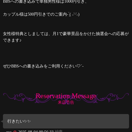
BBSへの書き込みで単独男性様は1000円引き、
カップル様は500円引きでのご案内- ̗̀( ˶'ᵕ'˶)
女性様特典としましては、月1で豪華景品をかけた抽選会への応募が
できます♪
ぜひBBSへの書き込みをご利用ください🤍´-
Reservation Message
来店予告
行きたい✨✨
編集