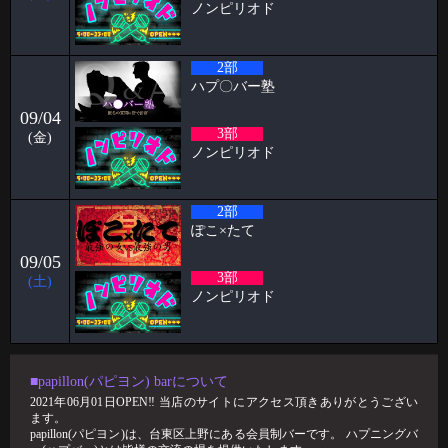
ノンピリオド
お久しぶりです！ 店長のパンです🍞 お花見の季節になり 2人に1人がな
る 花
2026-03-14
2部
パピヨン月曜日飲み会㊗️1年 すずブログ
ハプ〇バー塾
こんばんは！ お酒とハプバーを愛する女、すずです🔔🔔🔔 実は私、月
09/04
曜日に月1回、パピヨンで飲
3部
(金)
ノンピリオド
2026-03-09
阿部ブログ めちゃくちゃハプニングだった人
2部
こんにちは！こんばんは！おはようございます！！！ 阿部乱丸です。
今回は長年ハプバー勤務して
ぽこ×たて
2026-03-02
09/05
3部
ケイタブログ 社員旅行✈️
(土)
ノンピリオド
ハプニングバーで働いている🦋 スタッフのケイタです！！ 今回ブログ
担当が回ってきたのでよ
2026-03-02
🥳2月女子抽選🥳
■papillon(パピヨン) barについて
2021年06月01日OPEN‼︎ 当店のサイトにアクセス頂きありがとうござい
🦋🉐女性様特典🉐🦋 🤩2月の抽選結果🤩 1等 14091 2等 6288 3等 12
ます。
papillon(パピヨン)は、台東区上野にある会員制バーです。 ハプニングバ
2026-02-24