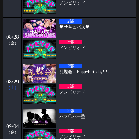
2026-03-30
ノンピリオド
初めての全裸露出オナニー ケイタブログ
いつもお世話になっております🦋 ハプニングバーのスタッフをしており
2部
ます🦋ケイタです！！
🖤サキュバス🖤
2026-03-23
08/28
パンブログ「花粉」
3部
(金)
ノンピリオド
お久しぶりです！ 店長のパンです🍞 お花見の季節になり 2人に1人がな
る 花
2026-03-14
2部
パピヨン月曜日飲み会㊗️1年 すずブログ
乱蝶会～Happybirthday!!!～
こんばんは！ お酒とハプバーを愛する女、すずです🔔🔔🔔 実は私、月
08/29
曜日に月1回、パピヨンで飲
3部
(土)
ノンピリオド
2026-03-09
阿部ブログ めちゃくちゃハプニングだった人
2部
こんにちは！こんばんは！おはようございます！！！ 阿部乱丸です。
今回は長年ハプバー勤務して
ハプ〇バー塾
2026-03-02
09/04
3部
ケイタブログ 社員旅行✈️
(金)
ノンピリオド