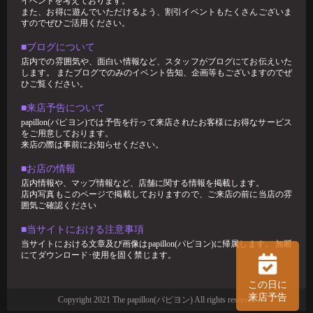
イベントを考えております。
また、お得に遊んでいただけるよう、割引イベントもたくさんございま
すのでぜひご活用ください。
■ブログについて
店内での雰囲気や、面白い情報など、スタッフがブログにてお伝えいた
します。 またブログでのみのイベント告知、企画等もございますのでぜ
ひご覧ください。
■来店予告について
papillon(パピヨン)では予告を行って来店されたお客様にお得なサービス
をご用意しております。
来店の際は事前にお知らせください。
■お店の情報
店内情報や、マップ情報など、店舗に関する情報を掲載します。
店内写真もこのページで掲載しておりますので、ご来店の前に当店の雰
囲気ご確認ください
■当サイトにおける注意事項
当サイトにおける文章及び画像はpapillon(パピヨン)に帰属します。 無断
にてダウンロード･使用を固く禁じます。
この日に
来店予告
Copyright 2021 The papillon(パピヨン) All rights reserved