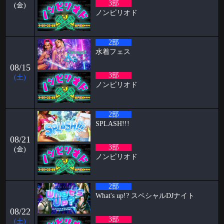
3部
(金)
ノンピリオド
🦋🉐女性様特典🉐🦋 🤩5月の抽選結果🤩 1等 4460 2等 11626 3等
7380 当選
2026-05-15
2部
すずブログ🦋パピヨン週末イベント
水着フェス
お久しぶりです！ すずです🔔🔔🔔 いよいよ6月でPapillonは5周年を迎え
08/15
ます㊗️ い
3部
(土)
ノンピリオド
2026-05-11
2026.06.26&27&28 Papillon 5th Anniversary
こんにちは、こんばんは、おはようございます。阿部乱丸です。
2部
Papillonがオープンし、早
SPLASH!!!
2026-05-04
08/21
🥳4月女子抽選🥳
3部
(金)
ノンピリオド
🦋🉐女性様特典🉐🦋 🤩4月の抽選結果🤩 1等 12095 2等 14118 3等
586 当選
2026-04-01
2部
What's up!? スペシャルDJナイト
🥳3月女子抽選🥳
08/22
🦋🉐女性様特典🉐🦋 🤩3月の抽選結果🤩 1等 13636 2等 13972 3等 1
3部
(土)