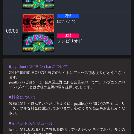
ハプニングバーで働いている🦋 スタッフのケイタです！！ 今回ブログ
担当が回ってきたのでよ
2部
2026-03-02
ぽこ×たて
🥳2月女子抽選🥳
09/05
🦋🉐女性様特典🉐🦋 🤩2月の抽選結果🤩 1等 14091 2等 6288 3等 12
3部
(土)
2026-02-24
ノンピリオド
パンブログ 「あまーい」
お久しぶりです！ スタッフのパンです🍞 今回はわたくしのあま〜い エ
ピソードをお話
■papillon(パピヨン) barについて
2026-02-17
2021年06月01日OPEN‼︎ 当店のサイトにアクセス頂きありがとうござい
すずブログ"ハプバーで避けるべき話題5選"
ます。
papillon(パピヨン)は、台東区上野にある会員制バーです。 ハプニングバ
ハプバーは、日常とは少し違う非日常的空間。 だからこそ、ちょっとし
ー(ハプバー)とは皆様の交流の場を提供いたします。
た一言で場の雰囲気が良くも悪くも
■料金について
2026-02-01
皆様に楽しく遊んでいただけるように、papillon(パピヨン)の料金は、 リ
🥳1月女子抽選🥳
ーズナブルな料金に設定しております。心ゆくまで当店をお楽しみくだ
さい。
🦋🉐女性様特典🉐🦋 🤩1月の抽選結果🤩 1等 12349 2等 11626 3等 1
■イベントスケジュール
日々、楽しみの場として当店を提供して行きたいと考えており、多くの