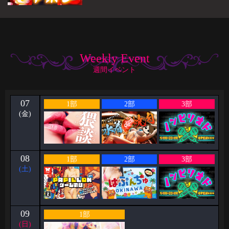
Weekly Event
週間イベント
07
1部
2部
3部
(金)
08
1部
2部
3部
(土)
09
1部
(日)