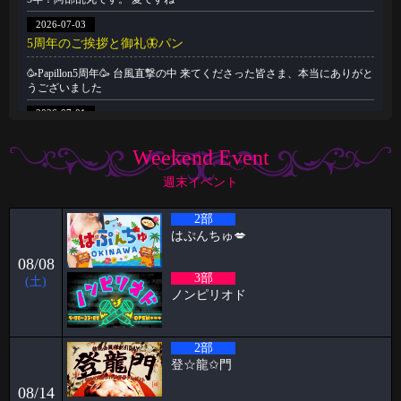
2026-07-03
5周年のご挨拶と御礼🦋パン
🥳Papillon5周年🥳 台風直撃の中 来てくださった皆さま、本当にありがと
うございました
2026-07-01
🥳6月女子抽選🥳
Weekend Event
🦋🉐女性様特典🉐🦋 🤩6月の抽選結果🤩 1等 11822 2等 7274 3等
14996
週末イベント
2026-06-22
2部
祝🎊🎊5周年🦋🦋と雨の日の公園
はぷんちゅ💋
ハプニングバーのスタッフをやらせてもらってます！！ ケイタです🦋
08/08
いつもPapillon
3部
(土)
2026-06-09
ノンピリオド
パンブログ「雨の日」
お久しぶりです！ スタッフのパンです！ やっと台風「チャンミー」が
2部
去りましたね。
登‪☆龍✩門
2026-06-03
08/14
🥳5月女子抽選🥳