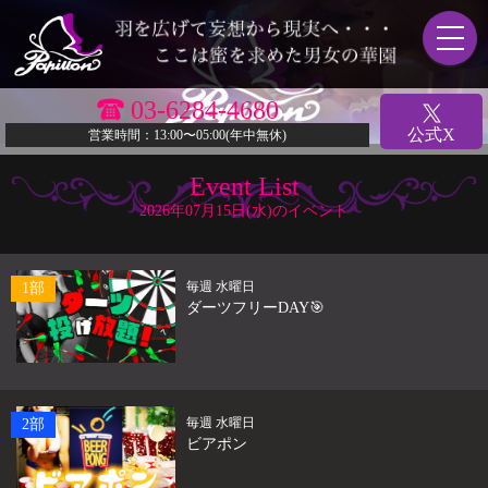
03-6284-4680
公式X
営業時間：13:00〜05:00(年中無休)
Event List
2026年07月15日(水)のイベント
毎週 水曜日
1部
ダーツフリーDAY🎯
毎週 水曜日
2部
ビアポン