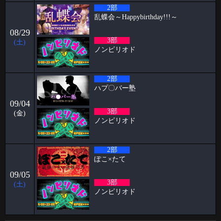
2026-03-14
2部
パピヨン月曜日飲み会㊗️1年 すずブログ
乱蝶会～Happybirthday!!!～
こんばんは！ お酒とハプバーを愛する女、すずです🔔🔔🔔 実は私、月
08/29
曜日に月1回、パピヨンで飲
3部
(土)
ノンピリオド
2026-03-09
阿部ブログ めちゃくちゃハプニングだった人
2部
こんにちは！こんばんは！おはようございます！！！ 阿部乱丸です。
今回は長年ハプバー勤務して
ハプ〇バー塾
2026-03-02
09/04
3部
ケイタブログ 社員旅行✈️
(金)
ノンピリオド
ハプニングバーで働いている🦋 スタッフのケイタです！！ 今回ブログ
担当が回ってきたのでよ
2部
2026-03-02
ぽこ×たて
🥳2月女子抽選🥳
09/05
🦋🉐女性様特典🉐🦋 🤩2月の抽選結果🤩 1等 14091 2等 6288 3等 12
3部
(土)
2026-02-24
ノンピリオド
パンブログ 「あまーい」
お久しぶりです！ スタッフのパンです🍞 今回はわたくしのあま〜い エ