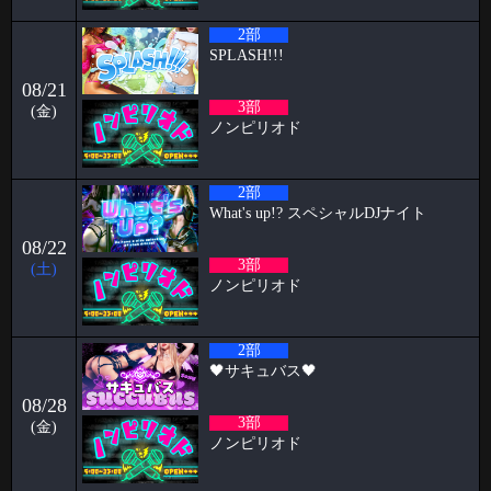
こんにちは、こんばんは、おはようございます。阿部乱丸です。
2部
Papillonがオープンし、早
SPLASH!!!
2026-05-04
08/21
🥳4月女子抽選🥳
3部
(金)
ノンピリオド
🦋🉐女性様特典🉐🦋 🤩4月の抽選結果🤩 1等 12095 2等 14118 3等
586 当選
2026-04-01
2部
What's up!? スペシャルDJナイト
🥳3月女子抽選🥳
08/22
🦋🉐女性様特典🉐🦋 🤩3月の抽選結果🤩 1等 13636 2等 13972 3等 1
3部
(土)
2026-03-30
ノンピリオド
初めての全裸露出オナニー ケイタブログ
いつもお世話になっております🦋 ハプニングバーのスタッフをしており
2部
ます🦋ケイタです！！
🖤サキュバス🖤
2026-03-23
08/28
パンブログ「花粉」
3部
(金)
ノンピリオド
お久しぶりです！ 店長のパンです🍞 お花見の季節になり 2人に1人がな
る 花