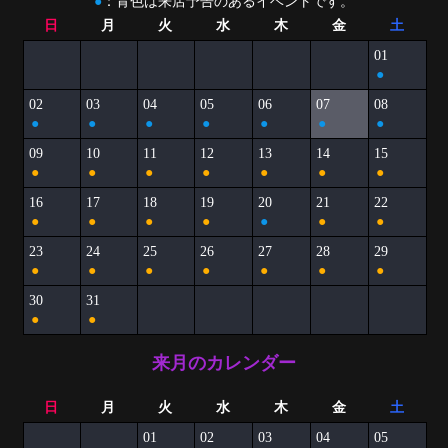
●
：青色は来店予告のあるイベントです。
日
月
火
水
木
金
土
01
●
02
03
04
05
06
07
08
●
●
●
●
●
●
●
09
10
11
12
13
14
15
●
●
●
●
●
●
●
16
17
18
19
20
21
22
●
●
●
●
●
●
●
23
24
25
26
27
28
29
●
●
●
●
●
●
●
30
31
●
●
来月のカレンダー
日
月
火
水
木
金
土
01
02
03
04
05