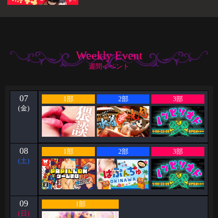
Weekly Event
週間イベント
07
1部
2部
3部
(金)
08
1部
2部
3部
(土)
09
1部
(日)