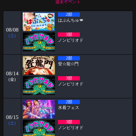
週末イベント
2026-06-22
2部
祝🎊🎊5周年🦋🦋と雨の日の公園
はぷんちゅ💋
ハプニングバーのスタッフをやらせてもらってます！！ ケイタです🦋
08/08
いつもPapillon
3部
(土)
2026-06-09
ノンピリオド
パンブログ「雨の日」
お久しぶりです！ スタッフのパンです！ やっと台風「チャンミー」が
2部
去りましたね。
登‪☆龍✩門
2026-06-03
08/14
🥳5月女子抽選🥳
3部
(金)
ノンピリオド
🦋🉐女性様特典🉐🦋 🤩5月の抽選結果🤩 1等 4460 2等 11626 3等
7380 当選
2026-05-15
2部
すずブログ🦋パピヨン週末イベント
水着フェス
お久しぶりです！ すずです🔔🔔🔔 いよいよ6月でPapillonは5周年を迎え
08/15
ます㊗️ い
3部
(土)
ノンピリオド
2026-05-11
2026.06.26&27&28 Papillon 5th Anniversary