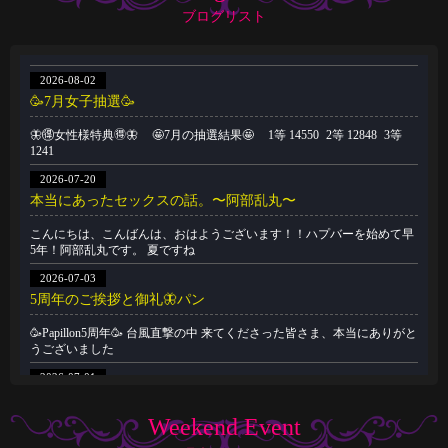
ブログリスト
2026-08-02
🥳7月女子抽選🥳
🦋🉐女性様特典🉐🦋 🤩7月の抽選結果🤩 1等 14550 2等 12848 3等
1241
2026-07-20
本当にあったセックスの話。〜阿部乱丸〜
こんにちは、こんばんは、おはようございます！！ハプバーを始めて早
5年！阿部乱丸です。 夏ですね
2026-07-03
5周年のご挨拶と御礼🦋パン
🥳Papillon5周年🥳 台風直撃の中 来てくださった皆さま、本当にありがと
うございました
2026-07-01
🥳6月女子抽選🥳
Weekend Event
🦋🉐女性様特典🉐🦋 🤩6月の抽選結果🤩 1等 11822 2等 7274 3等
14996