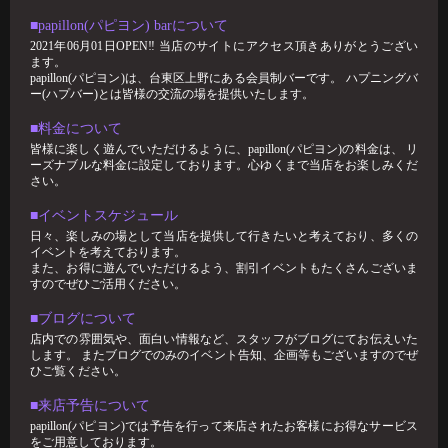
ピソードをお話
■papillon(パピヨン) barについて
2026-02-17
2021年06月01日OPEN‼︎ 当店のサイトにアクセス頂きありがとうござい
すずブログ"ハプバーで避けるべき話題5選"
ます。
papillon(パピヨン)は、台東区上野にある会員制バーです。 ハプニングバ
ハプバーは、日常とは少し違う非日常的空間。 だからこそ、ちょっとし
ー(ハプバー)とは皆様の交流の場を提供いたします。
た一言で場の雰囲気が良くも悪くも
■料金について
2026-02-01
皆様に楽しく遊んでいただけるように、papillon(パピヨン)の料金は、 リ
🥳1月女子抽選🥳
ーズナブルな料金に設定しております。心ゆくまで当店をお楽しみくだ
さい。
🦋🉐女性様特典🉐🦋 🤩1月の抽選結果🤩 1等 12349 2等 11626 3等 1
■イベントスケジュール
日々、楽しみの場として当店を提供して行きたいと考えており、多くの
イベントを考えております。
また、お得に遊んでいただけるよう、割引イベントもたくさんございま
すのでぜひご活用ください。
■ブログについて
店内での雰囲気や、面白い情報など、スタッフがブログにてお伝えいた
します。 またブログでのみのイベント告知、企画等もございますのでぜ
ひご覧ください。
■来店予告について
papillon(パピヨン)では予告を行って来店されたお客様にお得なサービス
をご用意しております。