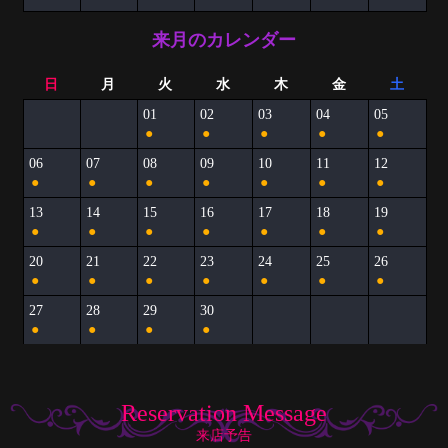
来月のカレンダー
日
月
火
水
木
金
土
01
02
03
04
05
●
●
●
●
●
06
07
08
09
10
11
12
●
●
●
●
●
●
●
13
14
15
16
17
18
19
●
●
●
●
●
●
●
20
21
22
23
24
25
26
●
●
●
●
●
●
●
27
28
29
30
●
●
●
●
Reservation Message
来店予告