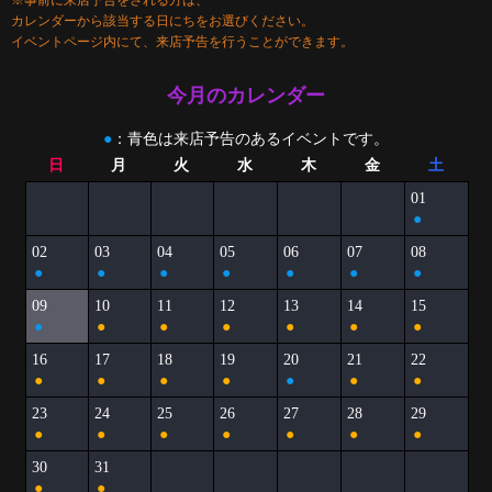
※事前に来店予告をされる方は、
カレンダーから該当する日にちをお選びください。
イベントページ内にて、来店予告を行うことができます。
今月のカレンダー
●
：青色は来店予告のあるイベントです。
日
月
火
水
木
金
土
01
●
02
03
04
05
06
07
08
●
●
●
●
●
●
●
09
10
11
12
13
14
15
●
●
●
●
●
●
●
16
17
18
19
20
21
22
●
●
●
●
●
●
●
23
24
25
26
27
28
29
●
●
●
●
●
●
●
30
31
●
●