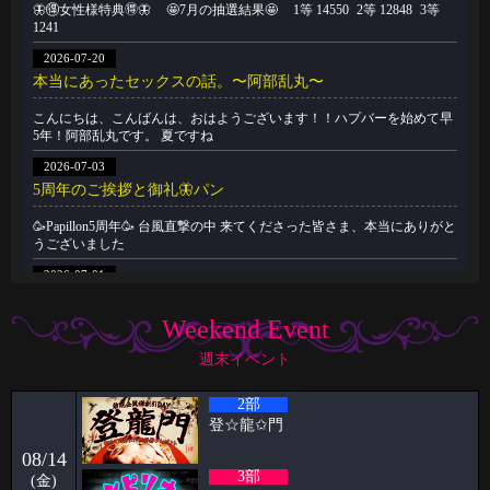
🦋🉐女性様特典🉐🦋 🤩7月の抽選結果🤩 1等 14550 2等 12848 3等
1241
2026-07-20
本当にあったセックスの話。〜阿部乱丸〜
こんにちは、こんばんは、おはようございます！！ハプバーを始めて早
5年！阿部乱丸です。 夏ですね
2026-07-03
5周年のご挨拶と御礼🦋パン
🥳Papillon5周年🥳 台風直撃の中 来てくださった皆さま、本当にありがと
うございました
2026-07-01
🥳6月女子抽選🥳
Weekend Event
🦋🉐女性様特典🉐🦋 🤩6月の抽選結果🤩 1等 11822 2等 7274 3等
14996
週末イベント
2026-06-22
2部
祝🎊🎊5周年🦋🦋と雨の日の公園
登‪☆龍✩門
ハプニングバーのスタッフをやらせてもらってます！！ ケイタです🦋
08/14
いつもPapillon
3部
(金)