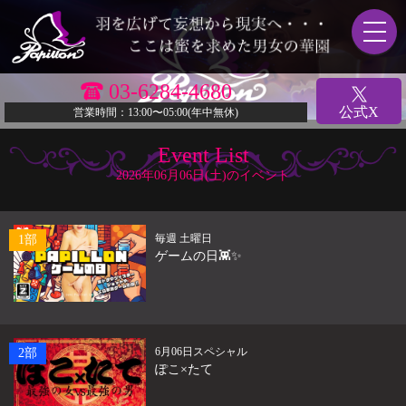
03-6284-4680
公式X
営業時間：13:00〜05:00(年中無休)
Event List
2026年06月06日(土)のイベント
毎週 土曜日
1部
ゲームの日👾✨️
6月06日スペシャル
2部
ぽこ×たて