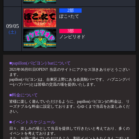
阿部ブログ めちゃくちゃハプニングだった人
2部
こんにちは！こんばんは！おはようございます！！！ 阿部乱丸です。
今回は長年ハプバー勤務して
ぽこ×たて
2026-03-02
09/05
3部
ケイタブログ 社員旅行✈️
(土)
ノンピリオド
ハプニングバーで働いている🦋 スタッフのケイタです！！ 今回ブログ
担当が回ってきたのでよ
2026-03-02
🥳2月女子抽選🥳
■papillon(パピヨン) barについて
2021年06月01日OPEN‼︎ 当店のサイトにアクセス頂きありがとうござい
🦋🉐女性様特典🉐🦋 🤩2月の抽選結果🤩 1等 14091 2等 6288 3等 12
ます。
papillon(パピヨン)は、台東区上野にある会員制バーです。 ハプニングバ
2026-02-24
ー(ハプバー)とは皆様の交流の場を提供いたします。
パンブログ 「あまーい」
■料金について
お久しぶりです！ スタッフのパンです🍞 今回はわたくしのあま〜い エ
皆様に楽しく遊んでいただけるように、papillon(パピヨン)の料金は、 リ
ピソードをお話
ーズナブルな料金に設定しております。心ゆくまで当店をお楽しみくだ
さい。
2026-02-17
すずブログ"ハプバーで避けるべき話題5選"
■イベントスケジュール
日々、楽しみの場として当店を提供して行きたいと考えており、多くの
ハプバーは、日常とは少し違う非日常的空間。 だからこそ、ちょっとし
イベントを考えております。
た一言で場の雰囲気が良くも悪くも
また、お得に遊んでいただけるよう、割引イベントもたくさんございま