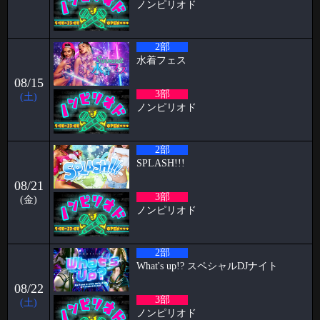
2026-06-09
ノンピリオド
パンブログ「雨の日」
お久しぶりです！ スタッフのパンです！ やっと台風「チャンミー」が
2部
去りましたね。
水着フェス
2026-06-03
08/15
🥳5月女子抽選🥳
3部
(土)
ノンピリオド
🦋🉐女性様特典🉐🦋 🤩5月の抽選結果🤩 1等 4460 2等 11626 3等
7380 当選
2026-05-15
2部
すずブログ🦋パピヨン週末イベント
SPLASH!!!
お久しぶりです！ すずです🔔🔔🔔 いよいよ6月でPapillonは5周年を迎え
08/21
ます㊗️ い
3部
(金)
ノンピリオド
2026-05-11
2026.06.26&27&28 Papillon 5th Anniversary
こんにちは、こんばんは、おはようございます。阿部乱丸です。
2部
Papillonがオープンし、早
What's up!? スペシャルDJナイト
2026-05-04
08/22
🥳4月女子抽選🥳
3部
(土)
ノンピリオド