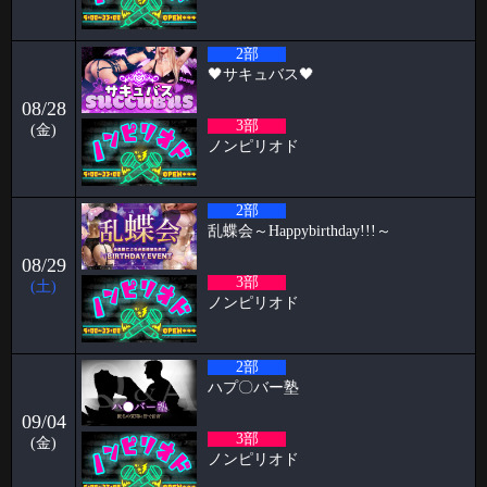
🦋🉐女性様特典🉐🦋 🤩4月の抽選結果🤩 1等 12095 2等 14118 3等
586 当選
2026-04-01
2部
🖤サキュバス🖤
🥳3月女子抽選🥳
08/28
🦋🉐女性様特典🉐🦋 🤩3月の抽選結果🤩 1等 13636 2等 13972 3等 1
3部
(金)
2026-03-30
ノンピリオド
初めての全裸露出オナニー ケイタブログ
いつもお世話になっております🦋 ハプニングバーのスタッフをしており
2部
ます🦋ケイタです！！
乱蝶会～Happybirthday!!!～
2026-03-23
08/29
パンブログ「花粉」
3部
(土)
ノンピリオド
お久しぶりです！ 店長のパンです🍞 お花見の季節になり 2人に1人がな
る 花
2026-03-14
2部
パピヨン月曜日飲み会㊗️1年 すずブログ
ハプ〇バー塾
こんばんは！ お酒とハプバーを愛する女、すずです🔔🔔🔔 実は私、月
09/04
曜日に月1回、パピヨンで飲
3部
(金)
ノンピリオド
2026-03-09