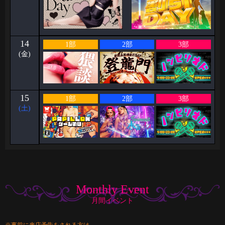
14
1部
2部
3部
(金)
15
1部
2部
3部
(土)
Monthly Event
月間イベント